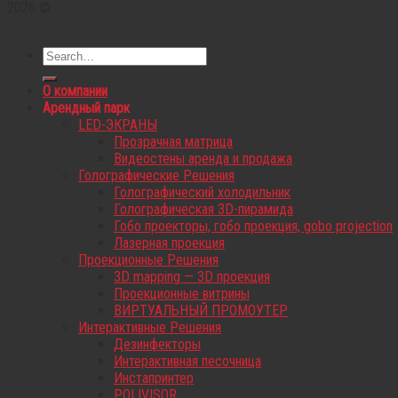
2026 ©
О компании
Арендный парк
LED-ЭКРАНЫ
Прозрачная матрица
Видеостены аренда и продажа
Голографические Решения
Голографический холодильник
Голографическая 3D-пирамида
Гобо проекторы, гобо проекция, gobo projection
Лазерная проекция
Проекционные Решения
3D mapping — 3D проекция
Проекционные витрины
ВИРТУАЛЬНЫЙ ПРОМОУТЕР
Интерактивные Решения
Дезинфекторы
Интерактивная песочница
Инстапринтер
POLIVISOR