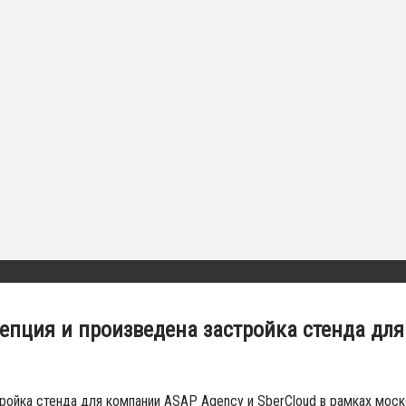
пция и произведена застройка стенда для 
ройка стенда для компании ASAP Agency и SberCloud в рамках мос