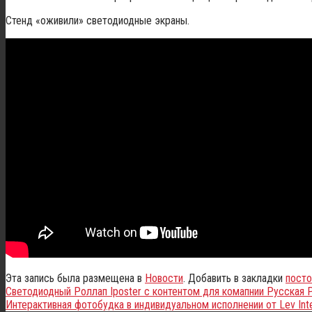
Стенд «оживили» светодиодные экраны.
Эта запись была размещена в
Новости
. Добавить в закладки
посто
Светодиодный Роллап Iposter с контентом для комапнии Русская Р
Интерактивная фотобудка в индивидуальном исполнении от Lev Int