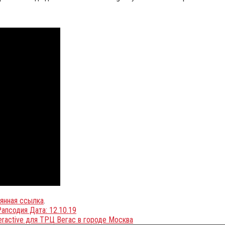
янная ссылка
.
апсодия Дата: 12.10.19
eractive для ТРЦ Вегас в городе Москва