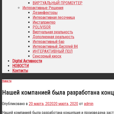
ВИРТУАЛЬНЫЙ ПРОМОУТЕР
Интерактивные Решения
Дезинфекторы
Интерактивная песочница
Инстапринтер
POLIVISOR
Виртуальная реальность
Дополненная реальность
Интерактивный бар
Интерактивный Дисплей 84
ИНТЕРАКТИВНЫЙ ПОЛ
Сенсорный киоск
Digital Активности
НОВОСТИ
Контакты
Новости
Нашей компанией была разработана конце
Опубликовано в
20 марта, 2020
20 марта, 2020
от
admin
Нашей компанией была разработана концепция и произведена заст