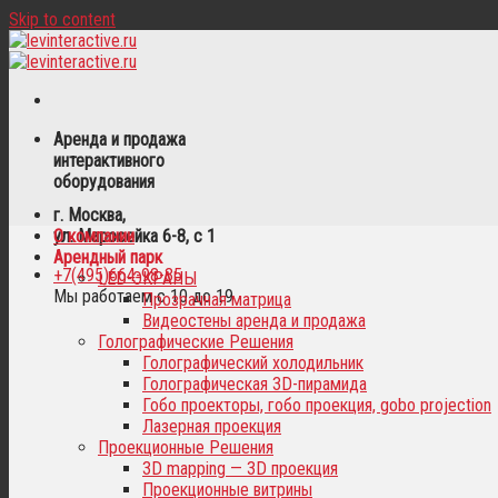
Skip to content
Аренда и продажа
интерактивного
оборудования
г. Москва,
ул. Маросейка 6-8, с 1
О компании
Арендный парк
+7(495)664-98-35
LED-ЭКРАНЫ
Мы работаем с 10 до 19
Прозрачная матрица
Видеостены аренда и продажа
Голографические Решения
Голографический холодильник
Голографическая 3D-пирамида
Гобо проекторы, гобо проекция, gobo projection
Лазерная проекция
Проекционные Решения
3D mapping — 3D проекция
Проекционные витрины