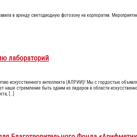
авила в аренду светодиодную фотозону на корпоратив. Мероприяти
цию лабораторий
витию искусственного интеллекта (АЛРИИ)! Мы с гордостью объявл
ет наше стремление быть одним из лидеров в области искусственн
та, […]
y» для Благотворительного Фонда «Арифмети