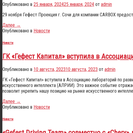
Опубликовано в
25 января, 2024
25 января, 2024
от
admin
29 ноября Гефест Проекция г. Сочи для компании CARBOX предост
Далее
→
Опубликовано в
Новости
Новости
ГК «Гефест Капитал» вступила в Ассоциа
Опубликовано в
10 августа, 2023
10 августа, 2023
от
admin
ГК «Гефест Капитал» вступила в Ассоциацию лабораторий по раз
искусственного интеллекта (АЛРИИ). Это важное событие отража
позволит укрепить нашу позицию на рынке искусственного интеллек
Далее
→
Опубликовано в
Новости
Новости
«Gefest Driving Team» совместно с «Cher