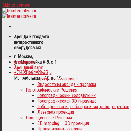
Skip to content
Аренда и продажа
интерактивного
оборудования
г. Москва,
ул. Маросейка 6-8, с 1
О компании
Арендный парк
+7(495)664-98-35
LED-ЭКРАНЫ
Мы работаем с 10 до 19
Прозрачная матрица
Видеостены аренда и продажа
Голографические Решения
Голографический холодильник
Голографическая 3D-пирамида
Гобо проекторы, гобо проекция, gobo projection
Лазерная проекция
Проекционные Решения
3D mapping — 3D проекция
Проекционные витрины