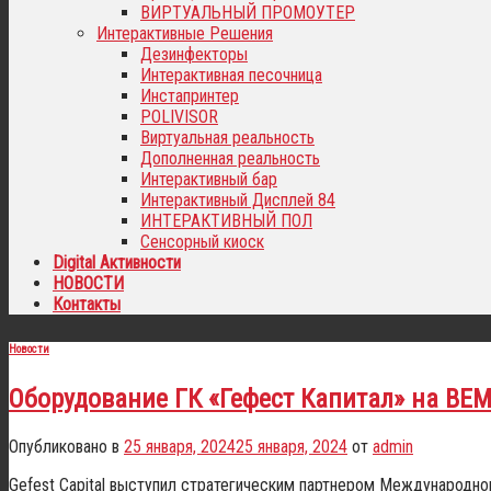
ВИРТУАЛЬНЫЙ ПРОМОУТЕР
Интерактивные Решения
Дезинфекторы
Интерактивная песочница
Инстапринтер
POLIVISOR
Виртуальная реальность
Дополненная реальность
Интерактивный бар
Интерактивный Дисплей 84
ИНТЕРАКТИВНЫЙ ПОЛ
Сенсорный киоск
Digital Активности
НОВОСТИ
Контакты
Новости
Оборудование ГК «Гефест Капитал» на BE
Опубликовано в
25 января, 2024
25 января, 2024
от
admin
Gefest Capital выступил стратегическим партнером Международн