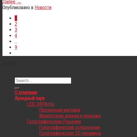
Далее
→
Опубликовано в
Новости
1
2
3
4
…
9
2026 ©
О компании
Арендный парк
LED-ЭКРАНЫ
Прозрачная матрица
Видеостены аренда и продажа
Голографические Решения
Голографический холодильник
Голографическая 3D-пирамида