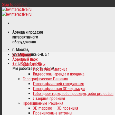
Skip to content
Аренда и продажа
интерактивного
оборудования
г. Москва,
ул. Маросейка 6-8, с 1
О компании
Арендный парк
+7(495)664-98-35
LED-ЭКРАНЫ
Мы работаем с 10 до 19
Прозрачная матрица
Видеостены аренда и продажа
Голографические Решения
Голографический холодильник
Голографическая 3D-пирамида
Гобо проекторы, гобо проекция, gobo projection
Лазерная проекция
Проекционные Решения
3D mapping — 3D проекция
Проекционные витрины