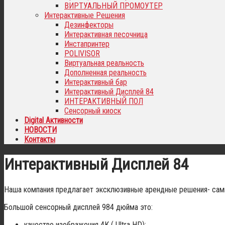
ВИРТУАЛЬНЫЙ ПРОМОУТЕР
Интерактивные Решения
Дезинфекторы
Интерактивная песочница
Инстапринтер
POLIVISOR
Виртуальная реальность
Дополненная реальность
Интерактивный бар
Интерактивный Дисплей 84
ИНТЕРАКТИВНЫЙ ПОЛ
Сенсорный киоск
Digital Активности
НОВОСТИ
Контакты
Интерактивный Дисплей 84
Наша компания предлагает эксклюзивные арендные решения- са
Большой сенсорный дисплей 984 дюйма это:
качество изображения 4К (
Ultra
HD
);