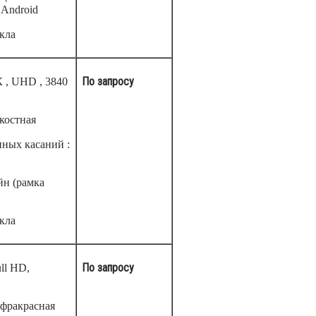
 Android
кла
По запросу
 , UHD , 3840
костная
ных касаний :
йн (рамка
кла
По запросу
ll HD,
нфракрасная