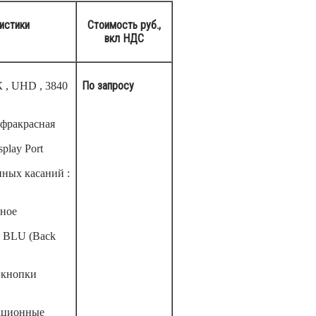
истики
Стоимость руб.,
вкл НДС
По запросу
 , UHD , 3840
нфракрасная
play Port
ных касаний :
рное
 BLU (Back
 кнопки
ационные