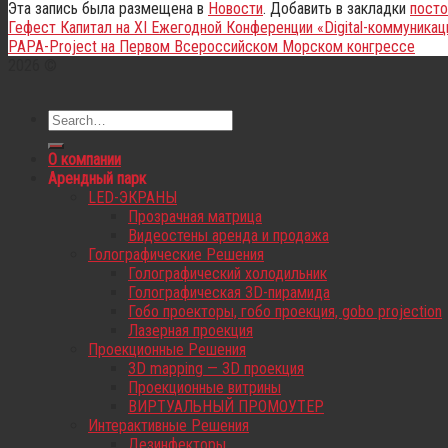
Эта запись была размещена в
Новости
. Добавить в закладки
посто
Гефест Капитал на XI Ежегодной Конференции «Digital-коммуникац
PAPA-Project на Первом Всероссийском Морском конгрессе
2026 ©
О компании
Арендный парк
LED-ЭКРАНЫ
Прозрачная матрица
Видеостены аренда и продажа
Голографические Решения
Голографический холодильник
Голографическая 3D-пирамида
Гобо проекторы, гобо проекция, gobo projection
Лазерная проекция
Проекционные Решения
3D mapping — 3D проекция
Проекционные витрины
ВИРТУАЛЬНЫЙ ПРОМОУТЕР
Интерактивные Решения
Дезинфекторы