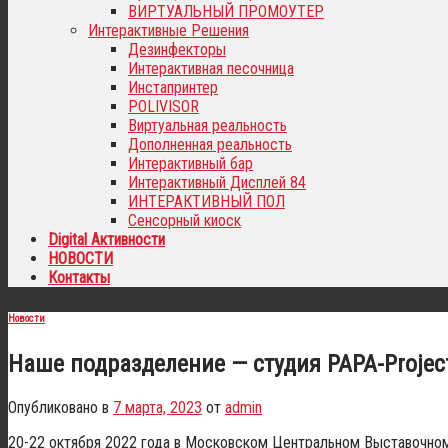
ВИРТУАЛЬНЫЙ ПРОМОУТЕР
Интерактивные Решения
Дезинфекторы
Интерактивная песочница
Инстапринтер
POLIVISOR
Виртуальная реальность
Дополненная реальность
Интерактивный бар
Интерактивный Дисплей 84
ИНТЕРАКТИВНЫЙ ПОЛ
Сенсорный киоск
Digital Активности
НОВОСТИ
Контакты
Новости
Наше подразделение — студия PAPA-Proje
Опубликовано в
7 марта, 2023
от
admin
20-22 октября 2022 года в Московском Центральном Выставочно