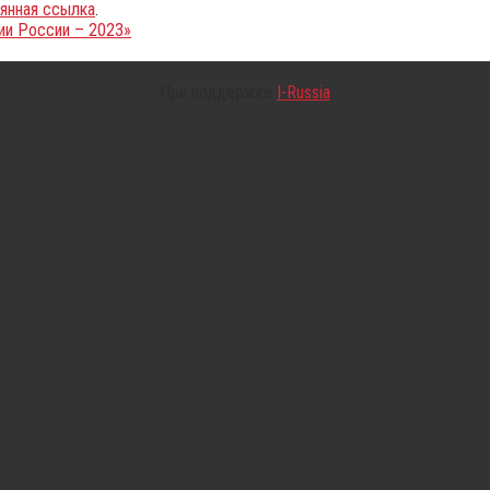
янная ссылка
.
ии России – 2023»
При поддержке
I-Russia