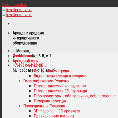
Skip to content
Аренда и продажа
интерактивного
оборудования
г. Москва,
ул. Маросейка 6-8, с 1
О компании
Арендный парк
+7(495)664-98-35
LED-ЭКРАНЫ
Мы работаем с 10 до 19
Прозрачная матрица
Видеостены аренда и продажа
Голографические Решения
Голографический холодильник
Голографическая 3D-пирамида
Гобо проекторы, гобо проекция, gobo projection
Лазерная проекция
Проекционные Решения
3D mapping — 3D проекция
Проекционные витрины