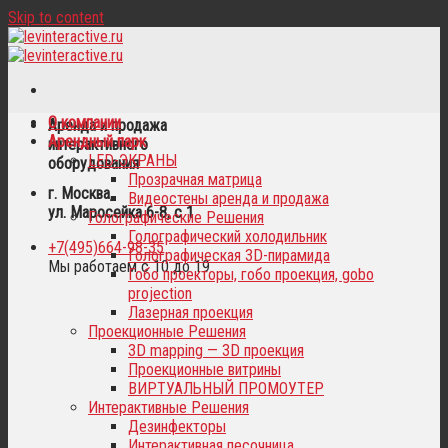
Skip to content
О компании
Аренда и продажа
Арендный парк
интерактивного
LED-ЭКРАНЫ
оборудования
Прозрачная матрица
г. Москва,
Видеостены аренда и продажа
ул. Маросейка 6-8, с 1
Голографические Решения
Голографический холодильник
+7(495)664-98-35
Голографическая 3D-пирамида
Мы работаем с 10 до 19
Гобо проекторы, гобо проекция, gobo
projection
Лазерная проекция
Проекционные Решения
3D mapping — 3D проекция
Проекционные витрины
ВИРТУАЛЬНЫЙ ПРОМОУТЕР
Интерактивные Решения
Дезинфекторы
Интерактивная песочница