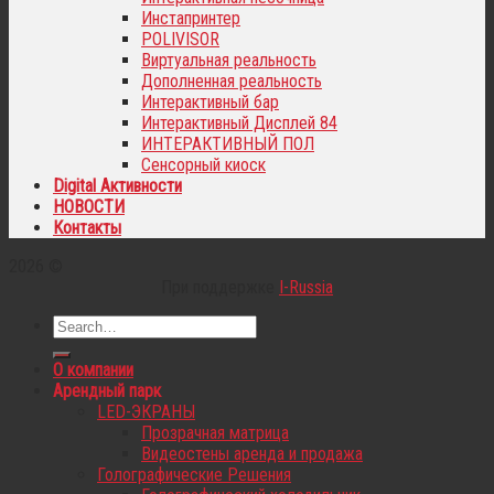
Инстапринтер
POLIVISOR
Виртуальная реальность
Дополненная реальность
Интерактивный бар
Интерактивный Дисплей 84
ИНТЕРАКТИВНЫЙ ПОЛ
Сенсорный киоск
Digital Активности
НОВОСТИ
Контакты
2026 ©
При поддержке
I-Russia
О компании
Арендный парк
LED-ЭКРАНЫ
Прозрачная матрица
Видеостены аренда и продажа
Голографические Решения