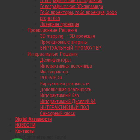
Голографический холодильник
Голографическая 3D-пирамида
Гобо проекторы, гобо проекция, gobo
projection
Лазерная проекция
Проекционные Решения
3D mapping — 3D проекция
Проекционные витрины
ВИРТУАЛЬНЫЙ ПРОМОУТЕР
Интерактивные Решения
Дезинфекторы
Интерактивная песочница
Инстапринтер
POLIVISOR
Виртуальная реальность
Дополненная реальность
Интерактивный бар
Интерактивный Дисплей 84
ИНТЕРАКТИВНЫЙ ПОЛ
Сенсорный киоск
Digital Активности
НОВОСТИ
Контакты
WooCommerce not Found